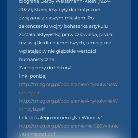
biografię Gerdy Weissmann-Klein (1924-
2022), której losy były dramatycznie
związane z naszym miastem. Po
zakończeniu wojny bohaterka artykułu
została aktywistką praw człowieka, pisała
też książki dla najmłodszych, umiejętnie
wplatając w nie głębokie wartości
humanistyczne.
Zachęcamy do lektury!
linki poniżej
http://tmzg.org.pl/pobieranie/ArtykulwNaW
innicy.pdf
http://tmzg.org.pl/pobieranie/ArtykulwNaW
innicyB.pdf
link do całego numeru „Na Winnicy”
http://tmzg.org.pl/pobieranie/Na%20Winnic
y18-internet.pdf