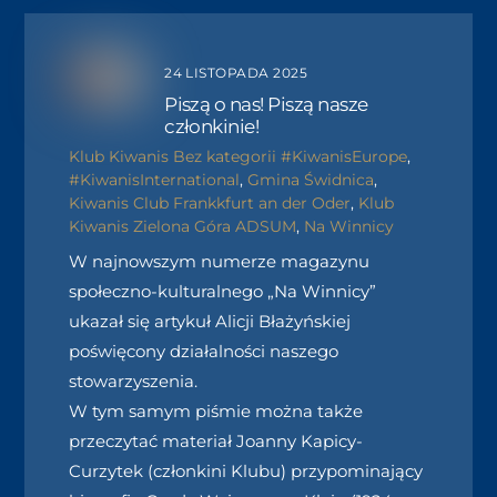
24 LISTOPADA 2025
Piszą o nas! Piszą nasze
członkinie!
Klub Kiwanis
Bez kategorii
#KiwanisEurope
,
#KiwanisInternational
,
Gmina Świdnica
,
Kiwanis Club Frankkfurt an der Oder
,
Klub
Kiwanis Zielona Góra ADSUM
,
Na Winnicy
W najnowszym numerze magazynu
społeczno-kulturalnego „Na Winnicy”
ukazał się artykuł Alicji Błażyńskiej
poświęcony działalności naszego
stowarzyszenia.
W tym samym piśmie można także
przeczytać materiał Joanny Kapicy-
Curzytek (członkini Klubu) przypominający