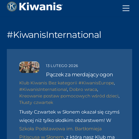
#KiwanisInternational
13 LUTEGO 2026
Pączek za merdający ogon
Klub Kiwanis
Bez kategorii
#KiwanisEurope
,
#KiwanisInternational
,
Dobro wraca
,
Kreowanie postaw pomocowych wśród dzieci
,
Tłusty czwartek
Tłusty Czwartek w Słonem okazał się czymś
więcej niż tylko słodkim obżarstwem! W
Szkoła Podstawowa im. Bartłomieja
Pitiscusa w Słonem
, z którą nasz Klub ma