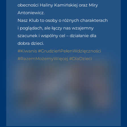
obecności Haliny Kamińskiej oraz Miry
Antoniewicz.
Nasz Klub to osoby o różnych charakterach
i poglądach, ale łączy nas wzajemny
szacunek i wspólny cel – działanie dla
dobra dzieci.
#Kiwanis
#GrudzieńPełenWdzięczności
#RazemMożemyWięcej
#DlaDzieci