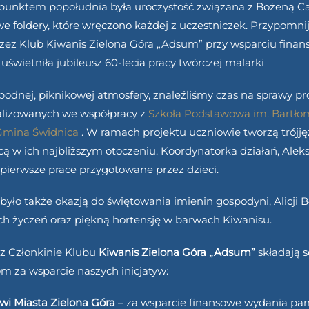
unktem popołudnia była uroczystość związana z Bożeną Caj
 foldery, które wręczono każdej z uczestniczek. Przypomnij
zez Klub Kiwanis Zielona Góra „Adsum” przy wsparciu fin
 uświetniła jubileusz 60-lecia pracy twórczej malarki
dnej, piknikowej atmosfery, znaleźliśmy czas na sprawy pr
ealizowanych we współpracy z
Szkoła Podstawowa im. Bartłom
mina Świdnica
. W ramach projektu uczniowie tworzą trójję
ą w ich najbliższym otoczeniu. Koordynatorka działań, Ale
pierwsze prace przygotowane przez dzieci.
było także okazją do świętowania imienin gospodyni, Alicji 
h życzeń oraz piękną hortensję w barwach Kiwanisu.
az Członkinie Klubu
Kiwanis Zielona Góra „Adsum”
składają 
om za wsparcie naszych inicjatyw:
wi Miasta Zielona Góra
– za wsparcie finansowe wydania pam