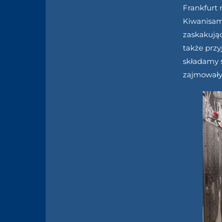
Frankfurt 
Kiwanisami
zaskakując
także przy
składamy 
zajmowały 