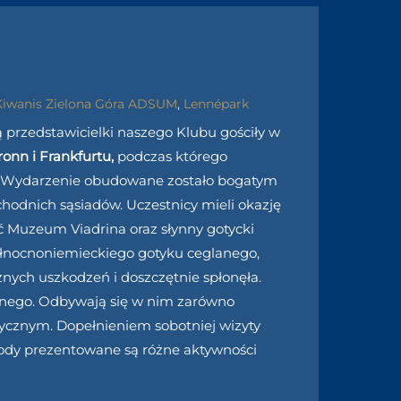
Kiwanis Zielona Góra ADSUM
,
Lennépark
 przedstawicielki naszego Klubu gościły w
ronn i Frankfurtu,
podczas którego
m. Wydarzenie obudowane zostało bogatym
hodnich sąsiadów. Uczestnicy mieli okazję
 Muzeum Viadrina oraz słynny gotycki
 północnoniemieckiego gotyku ceglanego,
nych uszkodzeń i doszczętnie spłonęła.
alnego. Odbywają się w nim zarówno
stycznym. Dopełnieniem sobotniej wizyty
yrody prezentowane są różne aktywności