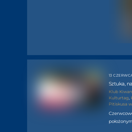
13 CZERWCA
Sztuka, n
Klub Kiwan
Kulturtag
,
Pitiskusa 
Czerwcowe 
położonym 