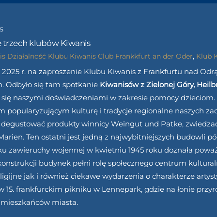
25
 trzech klubów Kiwanis
is
Działalność Klubu
Kiwanis Club Frankkfurt an der Oder
,
Klub 
 2025 r. na zaproszenie Klubu Kiwanis z Frankfurtu nad Odrą
. Odbyło się tam spotkanie
Kiwanisów z Zielonej Góry, Heilb
my się naszymi doświadczeniami w zakresie pomocy dziecio
popularyzującym kulturę i tradycje regionalne naszych zac
i degustować produkty winnicy Weingut und Patke, zwiedzać
. Marien. Ten ostatni jest jedną z najwybitniejszych budowli
ku zawieruchy wojennej w kwietniu 1945 roku doznała poważ
konstrukcji budynek pełni rolę społecznego centrum kultur
ligijne jak i również ciekawe wydarzenia o charakterze arty
 w 15. frankfurckim pikniku w Lennepark, gdzie na łonie prz
e mieszkańców miasta.