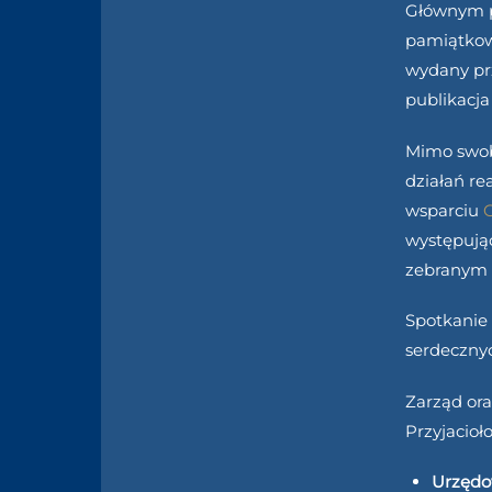
Głównym p
pamiątkowe
wydany pr
publikacja
Mimo swobo
działań r
wsparciu
G
występując
zebranym 
Spotkanie 
serdecznyc
Zarząd or
Przyjacioł
Urzędo