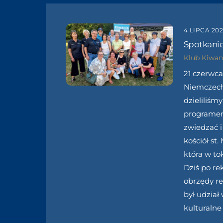
4 LIPCA 20
Spotkanie
Klub Kiwan
21 czerwca
Niemczech
dzieliliś
programem 
zwiedzać 
kościół st
która w to
Dziś po re
obrzędy re
był udział
kulturaln