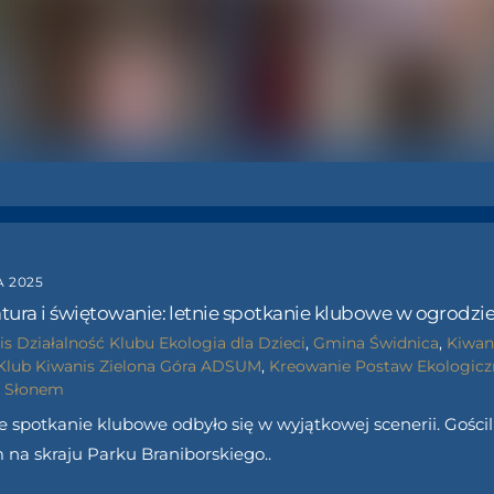
 2025
atura i świętowanie: letnie spotkanie klubowe w ogrodzi
is
Działalność Klubu
Ekologia dla Dzieci
,
Gmina Świdnica
,
Kiwan
Klub Kiwanis Zielona Góra ADSUM
,
Kreowanie Postaw Ekologic
w Słonem
spotkanie klubowe odbyło się w wyjątkowej scenerii. Gościl
na skraju Parku Braniborskiego..