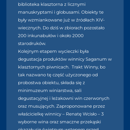
biblioteka klasztorna z licznymi
manuskryptami i globusami. Obiekty te
były wzmiankowane już w źródłach XIV-
wiecznych. Do dziś w zbiorach pozostało
200 inkunabułów i około 2000
starodruków.
Kolejnym etapem wycieczki była
degustacja produktów winnicy Saganum w
klasztornych piwnicach. Trakt Winny, bo
tak nazwano tę część użyczonego od
probostwa obiektu, składa się z
minimuzeum winiarstwa, sali
degustacyjnej i leżakowni win czerwonych
oraz musujących. Zaproponowane przez
właścicielkę winnicy – Renatę Wcisło – 3
wyborne wina oraz smaczne przekąski
okazały się świetnym wstępem przed