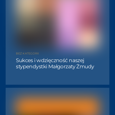
BEZ KATEGORII
Sukces i wdzięczność naszej
stypendystki Małgorzaty Żmudy